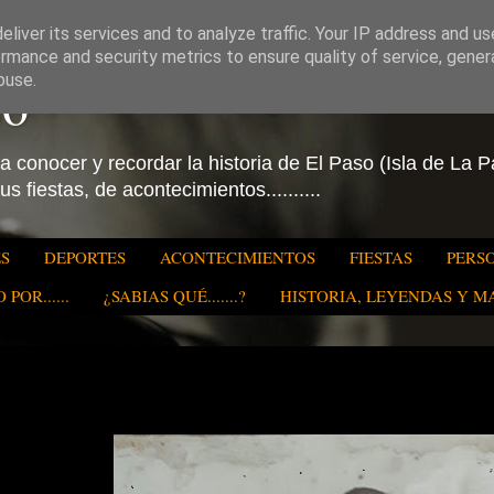
liver its services and to analyze traffic. Your IP address and u
rmance and security metrics to ensure quality of service, gene
so
buse.
 conocer y recordar la historia de El Paso (Isla de La 
s fiestas, de acontecimientos..........
S
DEPORTES
ACONTECIMIENTOS
FIESTAS
PERS
POR......
¿SABIAS QUÉ.......?
HISTORIA, LEYENDAS Y MAS