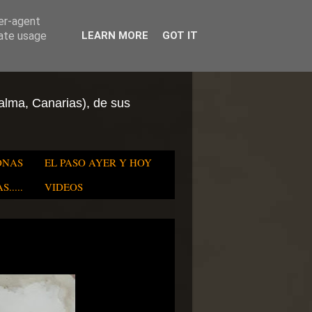
ser-agent
rate usage
LEARN MORE
GOT IT
Palma, Canarias), de sus
ONAS
EL PASO AYER Y HOY
.....
VIDEOS