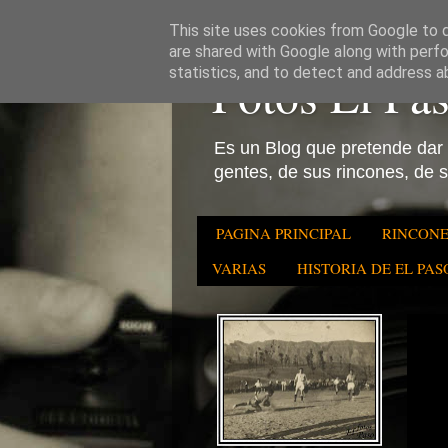
This site uses cookies from Google to de
are shared with Google along with perfo
Fotos El Pa
statistics, and to detect and address a
Es un Blog que pretende dar a
gentes, de sus rincones, de su
PAGINA PRINCIPAL
RINCONE
VARIAS
HISTORIA DE EL PASO 