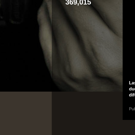
369,015
La
du
di
Pu